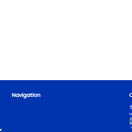
Navigation
Accueil
Programme
Partenaires
w
Presse
En pratique
x