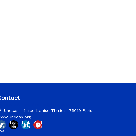
Contact
rencontres-outremer@unccas.org
Unccas - 11 rue Louise Thuliez- 75019 Paris
ww.unccas.org
Fac
Twit
Link
Yout
ebo
ter
edin
ube
ok